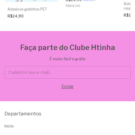
Adesi
R$20,00
roupa
Adesivos gatinhos PET
R$14
R$14,90
Faça parte do Clube Htinha
É muito fácil e grátis
Departamentos
Início