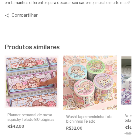
em tamanhos diferentes para decorar seu caderno, mural e muito mais!!
Compartilhar
Produtos similares
Planner semanal de mesa
Adesiv
Washi tape menininha fofa
squichy Telado 80 páginas
telado
bichinhos Telado
R$42,00
R$14
R$32,00
R$20,